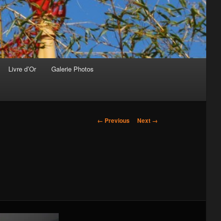
Livre d’Or
Galerie Photos
Image
← Previous
Next →
navigation