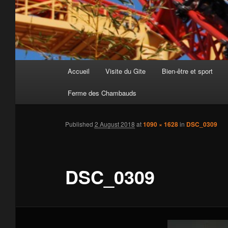
Main
Accueil
Visite du Gite
Bien-être et sport
Skip
menu
Ferme des Chambauds
to
primary
Published
2 August 2018
at
1090 × 1628
in
DSC_0309
content
DSC_0309