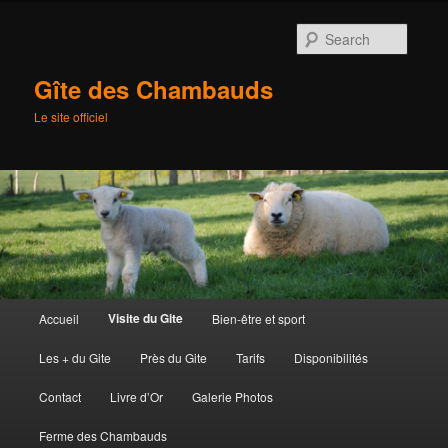
Searc
Gîte des Chambauds
Le site officiel
Main
Visite du Gite
Accueil
Bien-être et sport
Skip
menu
Les + du Gite
Près du Gite
Tarifs
Disponibilités
to
Contact
Livre d’Or
Galerie Photos
primary
Ferme des Chambauds