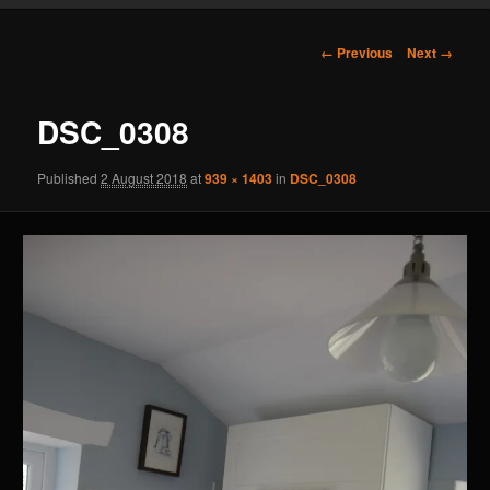
content
Image
← Previous
Next →
navigation
DSC_0308
Published
2 August 2018
at
939 × 1403
in
DSC_0308