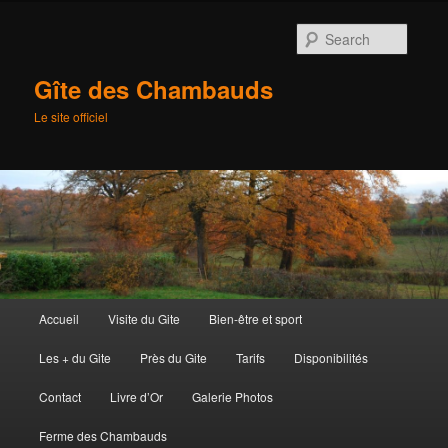
Searc
Gîte des Chambauds
Le site officiel
Main
Accueil
Visite du Gite
Bien-être et sport
Skip
menu
Les + du Gite
Près du Gite
Tarifs
Disponibilités
to
Contact
Livre d’Or
Galerie Photos
primary
Ferme des Chambauds