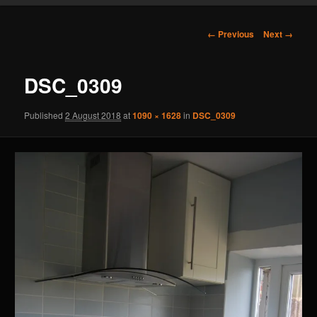
content
Image
← Previous
Next →
navigation
DSC_0309
Published
2 August 2018
at
1090 × 1628
in
DSC_0309