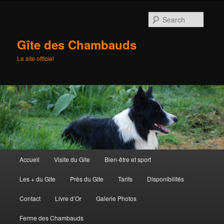
Searc
Gîte des Chambauds
Le site officiel
Main
Accueil
Visite du Gite
Bien-être et sport
Skip
menu
Les + du Gite
Près du Gite
Tarifs
Disponibilités
to
Contact
Livre d’Or
Galerie Photos
primary
Ferme des Chambauds