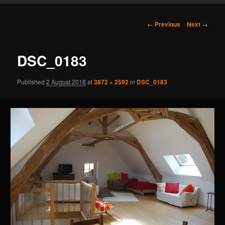
content
Image
← Previous
Next →
navigation
DSC_0183
Published
2 August 2018
at
3872 × 2592
in
DSC_0183