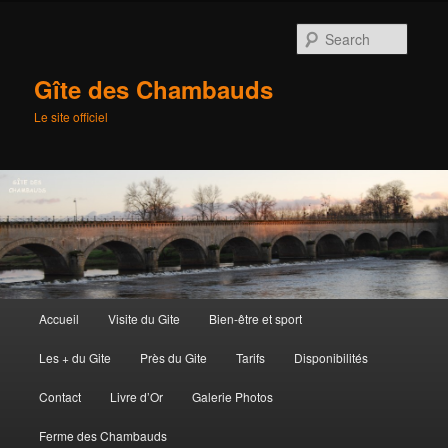
Searc
Gîte des Chambauds
Le site officiel
Main
Accueil
Visite du Gite
Bien-être et sport
Skip
menu
Les + du Gite
Près du Gite
Tarifs
Disponibilités
to
Contact
Livre d’Or
Galerie Photos
primary
Ferme des Chambauds