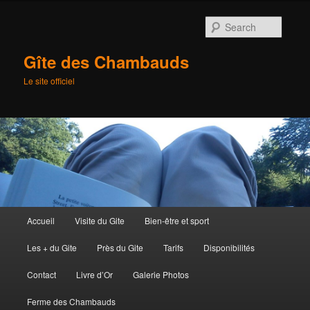
Searc
Gîte des Chambauds
Le site officiel
Main
Accueil
Visite du Gite
Bien-être et sport
Skip
menu
Les + du Gite
Près du Gite
Tarifs
Disponibilités
to
Contact
Livre d’Or
Galerie Photos
primary
Ferme des Chambauds