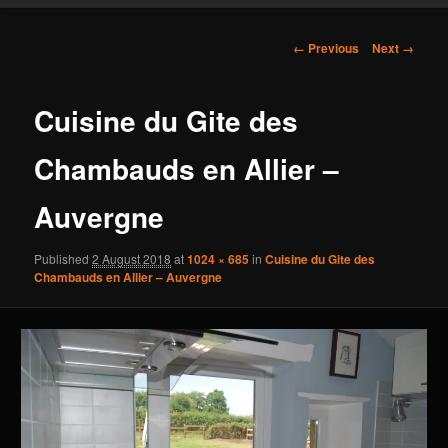
content
Image
← Previous
Next →
navigation
Cuisine du Gite des
Chambauds en Allier –
Auvergne
Published
2 August 2018
at
1024 × 685
in
Cuisine du Gite des
Chambauds en Allier – Auvergne