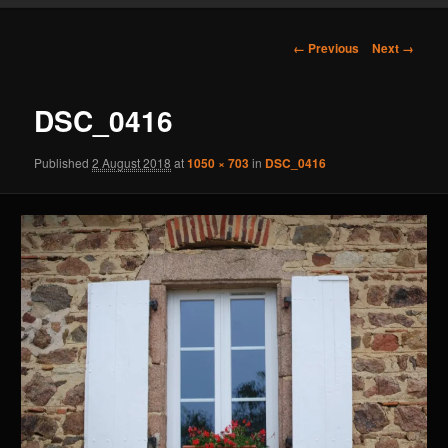
content
Image
← Previous
Next →
navigation
DSC_0416
Published
2 August 2018
at
1050 × 703
in
DSC_0416