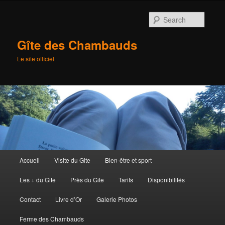
Searc
Gîte des Chambauds
Le site officiel
Main
Accueil
Visite du Gite
Bien-être et sport
Skip
menu
Les + du Gite
Près du Gite
Tarifs
Disponibilités
to
Contact
Livre d’Or
Galerie Photos
primary
Ferme des Chambauds