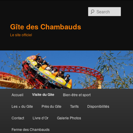
Searc
Gîte des Chambauds
Le site officiel
Main
Visite du Gite
Accueil
Bien-être et sport
Skip
menu
Les + du Gite
Près du Gite
Tarifs
Disponibilités
to
Contact
Livre d’Or
Galerie Photos
primary
Ferme des Chambauds