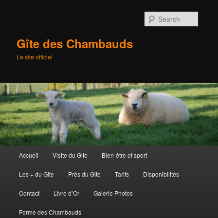
Searc
Gîte des Chambauds
Le site officiel
Main
Accueil
Visite du Gite
Bien-être et sport
Skip
menu
Les + du Gite
Près du Gite
Tarifs
Disponibilités
to
Contact
Livre d’Or
Galerie Photos
primary
Ferme des Chambauds