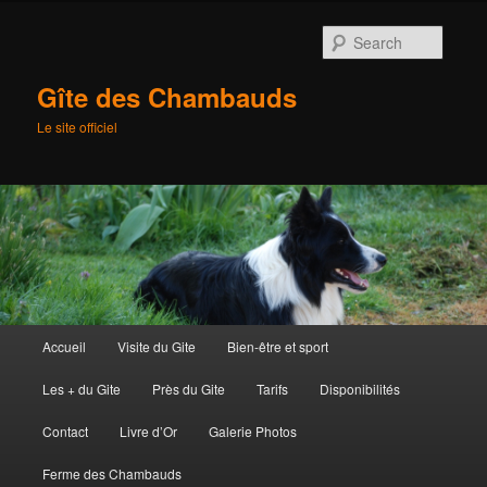
Searc
Gîte des Chambauds
Le site officiel
Main
Accueil
Visite du Gite
Bien-être et sport
Skip
menu
Les + du Gite
Près du Gite
Tarifs
Disponibilités
to
Contact
Livre d’Or
Galerie Photos
primary
Ferme des Chambauds