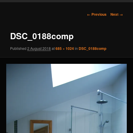
content
Image
← Previous
Next →
navigation
DSC_0188comp
Published
2 August 2018
at
685 × 1024
in
DSC_0188comp