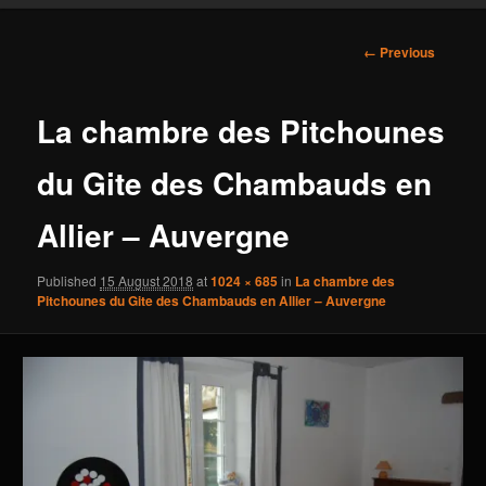
content
Image
← Previous
navigation
La chambre des Pitchounes
du Gite des Chambauds en
Allier – Auvergne
Published
15 August 2018
at
1024 × 685
in
La chambre des
Pitchounes du Gite des Chambauds en Allier – Auvergne