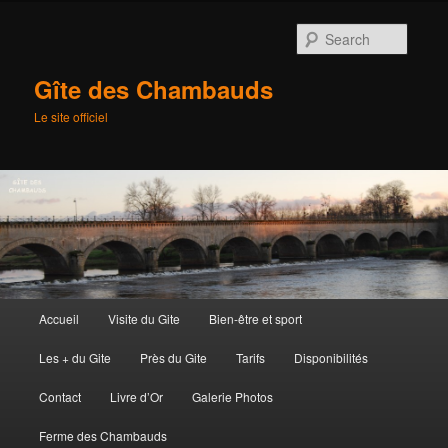
Searc
Gîte des Chambauds
Le site officiel
Main
Accueil
Visite du Gite
Bien-être et sport
Skip
menu
Les + du Gite
Près du Gite
Tarifs
Disponibilités
to
Contact
Livre d’Or
Galerie Photos
primary
Ferme des Chambauds