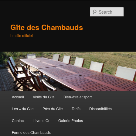
Searc
Gîte des Chambauds
Le site officiel
Main
Accueil
Visite du Gite
Bien-être et sport
Skip
menu
Les + du Gite
Près du Gite
Tarifs
Disponibilités
to
Contact
Livre d’Or
Galerie Photos
primary
Ferme des Chambauds