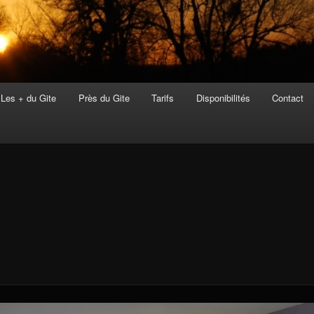
Les + du Gite
Près du Gite
Tarifs
Disponibilités
Contact