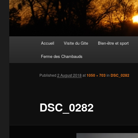
Main
Accueil
Visite du Gite
Bien-être et sport
Skip
menu
Ferme des Chambauds
to
primary
Published
2 August 2018
at
1050 × 703
in
DSC_0282
content
DSC_0282