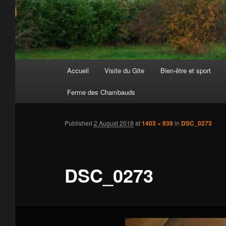
Main
Accueil
Visite du Gite
Bien-être et sport
Skip
menu
Ferme des Chambauds
to
primary
Published
2 August 2018
at
1403 × 939
in
DSC_0273
content
DSC_0273