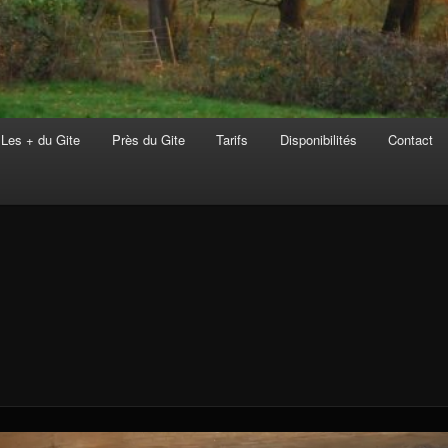
Les + du Gite
Près du Gite
Tarifs
Disponibilités
Contact