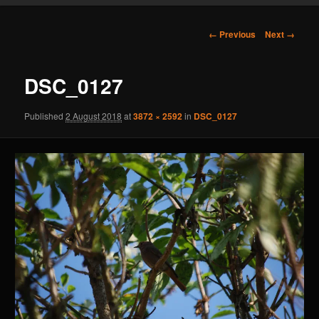
content
Image
← Previous
Next →
navigation
DSC_0127
Published
2 August 2018
at
3872 × 2592
in
DSC_0127