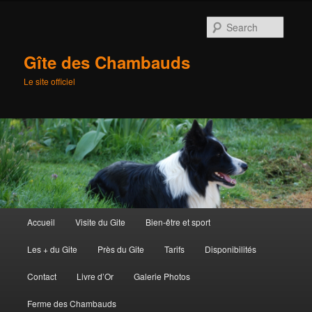
Searc
Gîte des Chambauds
Le site officiel
Main
Accueil
Visite du Gite
Bien-être et sport
Skip
menu
Les + du Gite
Près du Gite
Tarifs
Disponibilités
to
Contact
Livre d’Or
Galerie Photos
primary
Ferme des Chambauds