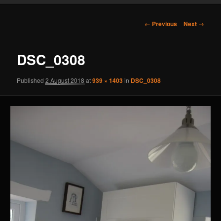
content
Image
← Previous
Next →
navigation
DSC_0308
Published
2 August 2018
at
939 × 1403
in
DSC_0308