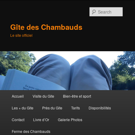
Searc
Gîte des Chambauds
Le site officiel
Main
Accueil
Visite du Gite
Bien-être et sport
Skip
menu
Les + du Gite
Près du Gite
Tarifs
Disponibilités
to
Contact
Livre d’Or
Galerie Photos
primary
Ferme des Chambauds