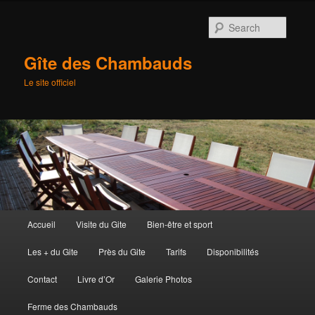
Searc
Gîte des Chambauds
Le site officiel
Main
Accueil
Visite du Gite
Bien-être et sport
Skip
menu
Les + du Gite
Près du Gite
Tarifs
Disponibilités
to
Contact
Livre d’Or
Galerie Photos
primary
Ferme des Chambauds