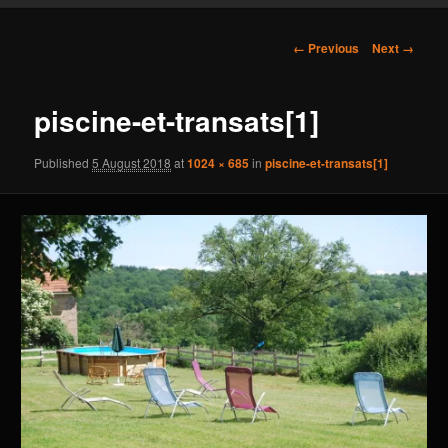
content
Image
← Previous
Next →
navigation
piscine-et-transats[1]
Published
5 August 2018
at
1024 × 685
in
piscine-et-transats[1]