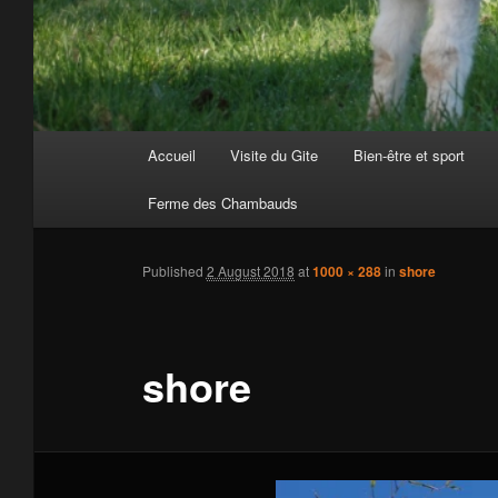
Main
Accueil
Visite du Gite
Bien-être et sport
Skip
menu
Ferme des Chambauds
to
primary
Published
2 August 2018
at
1000 × 288
in
shore
content
shore