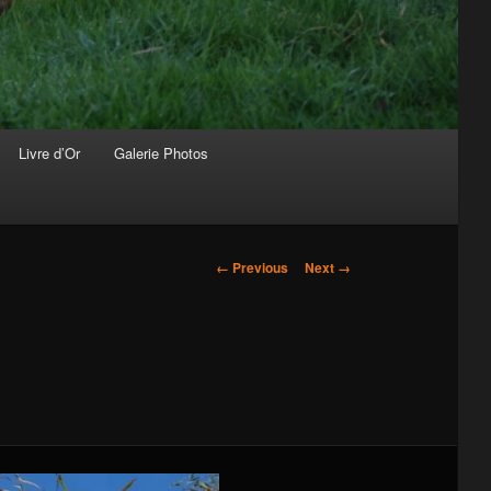
Livre d’Or
Galerie Photos
Image
← Previous
Next →
navigation