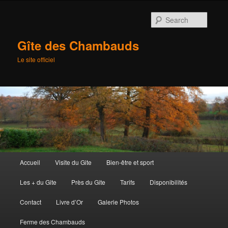
Searc
Gîte des Chambauds
Le site officiel
Main
Accueil
Visite du Gite
Bien-être et sport
Skip
menu
Les + du Gite
Près du Gite
Tarifs
Disponibilités
to
Contact
Livre d’Or
Galerie Photos
primary
Ferme des Chambauds