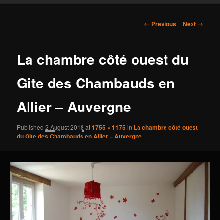
content
Image
← Previous
Next →
navigation
La chambre côté ouest du
Gite des Chambauds en
Allier – Auvergne
Published
2 August 2018
at
1755 × 1175
in
La chambre côté ouest
du Gite des Chambauds en Allier – Auvergne